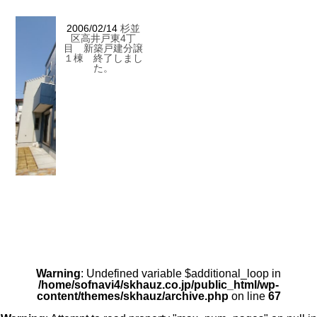
2006/02/14
杉並
区高井戸東4丁
目 新築戸建分譲
１棟 終了しまし
た。
Warning
: Undefined variable $additional_loop in
/home/sofnavi4/skhauz.co.jp/public_html/wp-
content/themes/skhauz/archive.php
on line
67