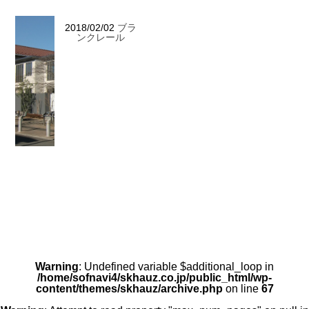
2018/02/02
ブラ
ンクレール
Warning
: Undefined variable $additional_loop in
/home/sofnavi4/skhauz.co.jp/public_html/wp-
content/themes/skhauz/archive.php
on line
67